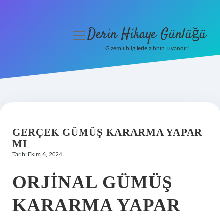
Derin Hikaye Günlüğü
menüyü
aç
Gizemli bilgilerle zihnini uyandır!
Anasayfa
Gizlilik Politikası
Yasal Uyarı
GERÇEK GÜMÜŞ KARARMA YAPAR
Hakkımızda
MI
Tarih: Ekim 6, 2024
ORJINAL GÜMÜŞ
KARARMA YAPAR