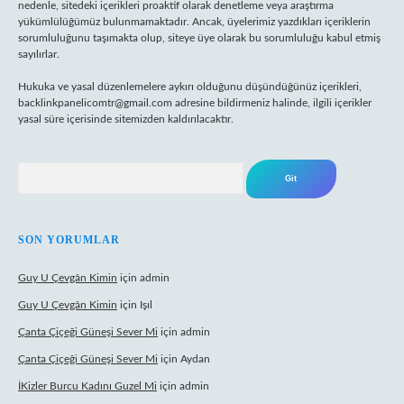
nedenle, sitedeki içerikleri proaktif olarak denetleme veya araştırma
yükümlülüğümüz bulunmamaktadır. Ancak, üyelerimiz yazdıkları içeriklerin
sorumluluğunu taşımakta olup, siteye üye olarak bu sorumluluğu kabul etmiş
sayılırlar.
Hukuka ve yasal düzenlemelere aykırı olduğunu düşündüğünüz içerikleri,
backlinkpanelicomtr@gmail.com
adresine bildirmeniz halinde, ilgili içerikler
yasal süre içerisinde sitemizden kaldırılacaktır.
Arama
SON YORUMLAR
Guy U Çevgân Kimin
için
admin
Guy U Çevgân Kimin
için
Işıl
Çanta Çiçeği Güneşi Sever Mi
için
admin
Çanta Çiçeği Güneşi Sever Mi
için
Aydan
İKizler Burcu Kadını Guzel Mi
için
admin