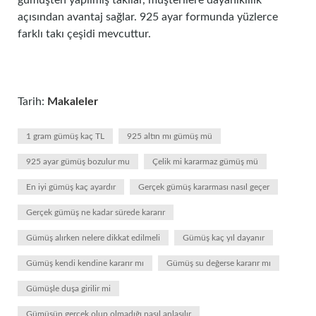
gümüşten yapılmış takılar, müşterilere dayanıklılık
açısından avantaj sağlar. 925 ayar formunda yüzlerce
farklı takı çeşidi mevcuttur.
Tarih:
Makaleler
1 gram gümüş kaç TL
925 altın mı gümüş mü
925 ayar gümüş bozulur mu
Çelik mi kararmaz gümüş mü
En iyi gümüş kaç ayardır
Gerçek gümüş kararması nasıl geçer
Gerçek gümüş ne kadar sürede kararır
Gümüş alırken nelere dikkat edilmeli
Gümüş kaç yıl dayanır
Gümüş kendi kendine kararır mı
Gümüş su değerse kararır mı
Gümüşle duşa girilir mi
Gümüşün gerçek olup olmadığı nasıl anlaşılır