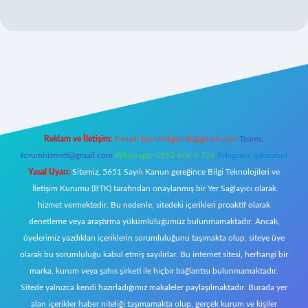
giriş
Reklam ve İletişim:
E-mail:
backlinkpaneli@gmail.com
Teams:
forumhizmeti@gmail.com
Whatsapp: 0262 606 0 726
Telegram: @karabul
Yasal Uyarı:
Sitemiz, 5651 Sayılı Kanun gereğince Bilgi Teknolojileri ve
İletişim Kurumu (BTK) tarafından onaylanmış bir Yer Sağlayıcı olarak
hizmet vermektedir. Bu nedenle, sitedeki içerikleri proaktif olarak
denetleme veya araştırma yükümlülüğümüz bulunmamaktadır. Ancak,
üyelerimiz yazdıkları içeriklerin sorumluluğunu taşımakta olup, siteye üye
olarak bu sorumluluğu kabul etmiş sayılırlar. Bu internet sitesi, herhangi bir
marka, kurum veya şahıs şirketi ile hiçbir bağlantısı bulunmamaktadır.
Sitede yalnızca kendi hazırladığımız makaleler paylaşılmaktadır. Burada yer
alan içerikler haber niteliği taşımamakta olup, gerçek kurum ve kişiler