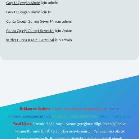
Guy U Çevgân Kimin
için
admin
Guy U Çevgân Kimin
için
Işıl
Çanta Çiçeği Güneşi Sever Mi
için
admin
Çanta Çiçeği Güneşi Sever Mi
için
Aydan
İKizler Burcu Kadını Guzel Mi
için
admin
bet giriş
Reklam ve İletişim:
E-mail:
backlinkpaneli@gmail.com
Teams:
forumhizmeti@gmail.com
Whatsapp: 0262 606 0 726
Telegram: @karabul
Yasal Uyarı:
Sitemiz, 5651 Sayılı Kanun gereğince Bilgi Teknolojileri ve
İletişim Kurumu (BTK) tarafından onaylanmış bir Yer Sağlayıcı olarak
hizmet vermektedir. Bu nedenle, sitedeki içerikleri proaktif olarak