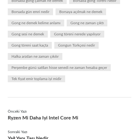
Borsada gong çalmak ne demek
Borsada gong Töreni Nedir
Borsada gün emri nedir
Borsaya açılmak ne demek
Gong ne demek kelime anlamı
Gong ne zaman çıktı
Gong sesi ne demek
Gong töreni nerede yapılıyor
Gong töreni saat kaçta
Gongun Türkçesi nedir
Halka arzdan ne zaman çıkılır
Perşembe günü satilan hisse senedi ne zaman hesaba geçer
Tek fiyat emir toplama iyi midir
Önceki Yazı
Ryzen Mi Daha Iyi Intel Core Mi
Sonraki Yazı
Yağ Yapı Taşı Nedir