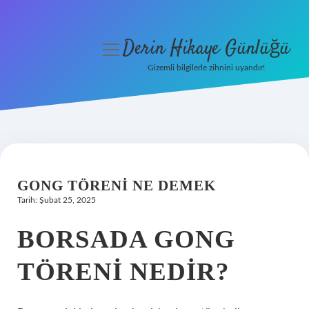
Derin Hikaye Günlüğü
menüyü
aç
Gizemli bilgilerle zihnini uyandır!
Anasayfa
Gizlilik Politikası
Yasal Uyarı
GONG TÖRENI NE DEMEK
Hakkımızda
Tarih: Şubat 25, 2025
BORSADA GONG
TÖRENI NEDIR?