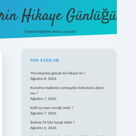
rin Hikaye Günlüğü
Gizemli bilgilerle zihnini uyandır!
tulipbet giriş
SIDEBAR
SON YAZILAR
The empress gerçek bir hikaye mi ?
Ağustos 8, 2026
Kurutma makinesi yumuşatıcı kokusunu alıyor
mu ?
Ağustos 7, 2026
Kefil eş rızası örneği nedir ?
Ağustos 7, 2026
Boksta 54 kilo hangi sıklet ?
Ağustos 6, 2026