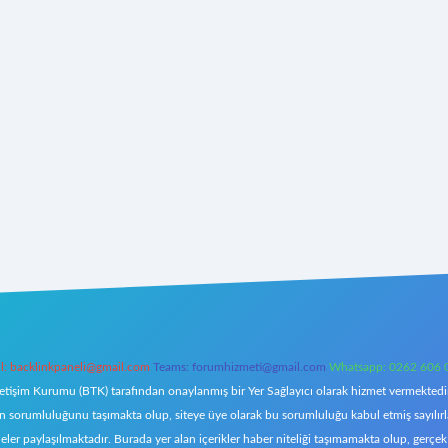
l:
backlinkpaneli@gmail.com
Teams:
forumhizmeti@gmail.com
Whatsapp: 0262 606 
letişim Kurumu (BTK) tarafından onaylanmış bir Yer Sağlayıcı olarak hizmet vermektedir.
orumluluğunu taşımakta olup, siteye üye olarak bu sorumluluğu kabul etmiş sayılırlar. 
eler paylaşılmaktadır. Burada yer alan içerikler haber niteliği taşımamakta olup, ger