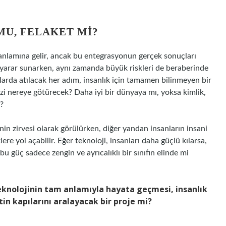
MU, FELAKET MI?
 anlamına gelir, ancak bu entegrasyonun gerçek sonuçları
l yarar sunarken, aynı zamanda büyük riskleri de beraberinde
nlarda atılacak her adım, insanlık için tamamen bilinmeyen bir
izi nereye götürecek? Daha iyi bir dünyaya mı, yoksa kimlik,
ı?
nin zirvesi olarak görülürken, diğer yandan insanların insani
re yol açabilir. Eğer teknoloji, insanları daha güçlü kılarsa,
bu güç sadece zengin ve ayrıcalıklı bir sınıfın elinde mi
eknolojinin tam anlamıyla hayata geçmesi, insanlık
in kapılarını aralayacak bir proje mi?