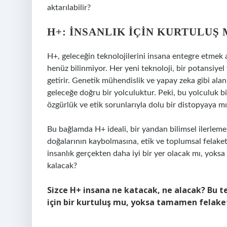
aktarılabilir?
H+: İNSANLIK IÇIN KURTULUŞ 
H+, geleceğin teknolojilerini insana entegre etmek
henüz bilinmiyor. Her yeni teknoloji, bir potansiye
getirir. Genetik mühendislik ve yapay zeka gibi ala
geleceğe doğru bir yolculuktur. Peki, bu yolculuk b
özgürlük ve etik sorunlarıyla dolu bir distopyaya m
Bu bağlamda H+ ideali, bir yandan bilimsel ilerleme
doğalarının kaybolmasına, etik ve toplumsal felaketle
insanlık gerçekten daha iyi bir yer olacak mı, yoksa 
kalacak?
Sizce H+ insana ne katacak, ne alacak? Bu t
için bir kurtuluş mu, yoksa tamamen felaket