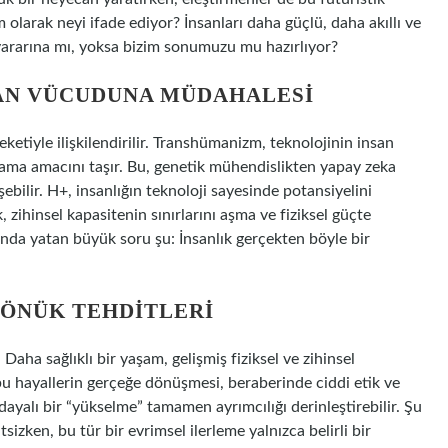
larak neyi ifade ediyor? İnsanları daha güçlü, daha akıllı ve
 yararına mı, yoksa bizim sonumuzu mu hazırlıyor?
SAN VÜCUDUNA MÜDAHALESI
tiyle ilişkilendirilir. Transhümanizm, teknolojinin insan
rlama amacını taşır. Bu, genetik mühendislikten yapay zeka
bilir. H+, insanlığın teknoloji sayesinde potansiyelini
ihinsel kapasitenin sınırlarını aşma ve fiziksel güçte
tında yatan büyük soru şu: İnsanlık gerçekten böyle bir
DÖNÜK TEHDITLERI
Daha sağlıklı bir yaşam, gelişmiş fiziksel ve zihinsel
u hayallerin gerçeğe dönüşmesi, beraberinde ciddi etik ve
 dayalı bir “yükselme” tamamen ayrımcılığı derinleştirebilir. Şu
tsizken, bu tür bir evrimsel ilerleme yalnızca belirli bir