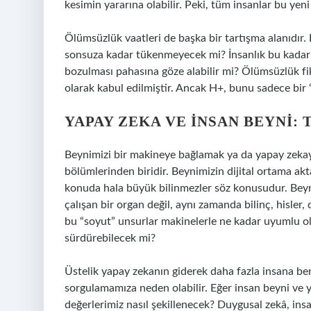
kesimin yararına olabilir. Peki, tüm insanlar bu yeni
Ölümsüzlük vaatleri de başka bir tartışma alanıdır.
sonsuza kadar tükenmeyecek mi? İnsanlık bu kadar u
bozulması pahasına göze alabilir mi? Ölümsüzlük fikr
olarak kabul edilmiştir. Ancak H+, bunu sadece bir 
YAPAY ZEKA VE İNSAN BEYNI:
Beynimizi bir makineye bağlamak ya da yapay zekayl
bölümlerinden biridir. Beynimizin dijital ortama akta
konuda hala büyük bilinmezler söz konusudur. Beyni
çalışan bir organ değil, aynı zamanda bilinç, hisler, 
bu “soyut” unsurlar makinelerle ne kadar uyumlu olabi
sürdürebilecek mi?
Üstelik yapay zekanın giderek daha fazla insana benz
sorgulamamıza neden olabilir. Eğer insan beyni ve 
değerlerimiz nasıl şekillenecek? Duygusal zekâ, ins