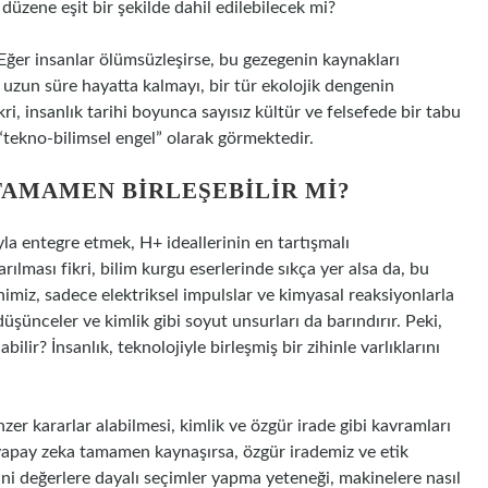
 düzene eşit bir şekilde dahil edilebilecek mi?
 Eğer insanlar ölümsüzleşirse, bu gezegenin kaynakları
zun süre hayatta kalmayı, bir tür ekolojik dengenin
i, insanlık tarihi boyunca sayısız kültür ve felsefede bir tabu
“tekno-bilimsel engel” olarak görmektedir.
 TAMAMEN BIRLEŞEBILIR MI?
a entegre etmek, H+ ideallerinin en tartışmalı
rılması fikri, bilim kurgu eserlerinde sıkça yer alsa da, bu
miz, sadece elektriksel impulslar ve kimyasal reaksiyonlarla
düşünceler ve kimlik gibi soyut unsurları da barındırır. Peki,
lir? İnsanlık, teknolojiyle birleşmiş bir zihinle varlıklarını
er kararlar alabilmesi, kimlik ve özgür irade gibi kavramları
yapay zeka tamamen kaynaşırsa, özgür irademiz ve etik
ani değerlere dayalı seçimler yapma yeteneği, makinelere nasıl