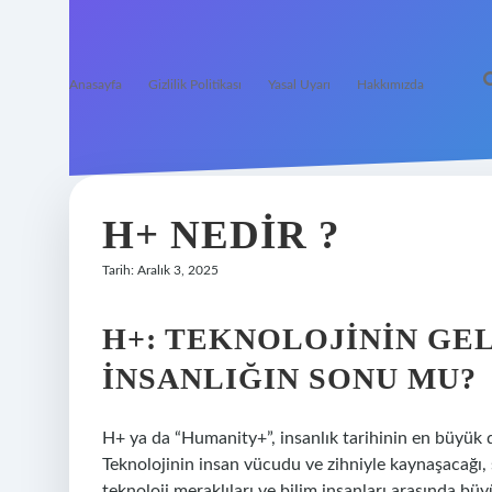
Anasayfa
Gizlilik Politikası
Yasal Uyarı
Hakkımızda
H+ NEDIR ?
Tarih: Aralık 3, 2025
H+: TEKNOLOJININ GEL
İNSANLIĞIN SONU MU?
H+ ya da “Humanity+”, insanlık tarihinin en büyük 
Teknolojinin insan vücudu ve zihniyle kaynaşacağı, s
teknoloji meraklıları ve bilim insanları arasında bü