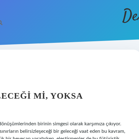
De
ECEĞI MI, YOKSA
dönüşümlerinden birinin simgesi olarak karşımıza çıkıyor.
ınırların belirsizleşeceği bir geleceği vaat eden bu kavram,
yük bir heyecan yaratırken, eleştirmenler de bu fütüristik