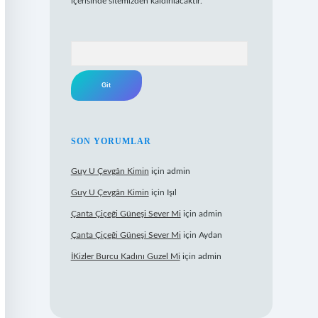
içerisinde sitemizden kaldırılacaktır.
Arama
SON YORUMLAR
Guy U Çevgân Kimin
için
admin
Guy U Çevgân Kimin
için
Işıl
Çanta Çiçeği Güneşi Sever Mi
için
admin
Çanta Çiçeği Güneşi Sever Mi
için
Aydan
İKizler Burcu Kadını Guzel Mi
için
admin