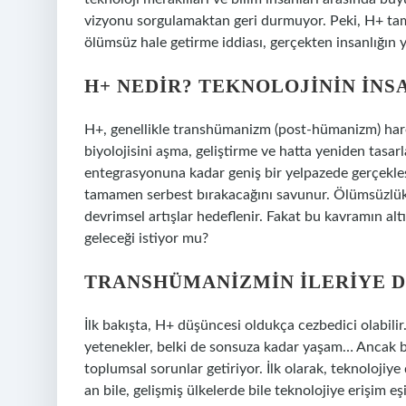
vizyonu sorgulamaktan geri durmuyor. Peki, H+ tam o
ölümsüz hale getirme iddiası, gerçekten insanlığın
H+ NEDIR? TEKNOLOJININ İN
H+, genellikle transhümanizm (post-hümanizm) hareke
biyolojisini aşma, geliştirme ve hatta yeniden tasa
entegrasyonuna kadar geniş bir yelpazede gerçekleşe
tamamen serbest bırakacağını savunur. Ölümsüzlük, z
devrimsel artışlar hedeflenir. Fakat bu kavramın al
geleceği istiyor mu?
TRANSHÜMANIZMIN İLERIYE 
İlk bakışta, H+ düşüncesi oldukça cezbedici olabilir. 
yetenekler, belki de sonsuza kadar yaşam… Ancak b
toplumsal sorunlar getiriyor. İlk olarak, teknolojiye
an bile, gelişmiş ülkelerde bile teknolojiye erişim eşi