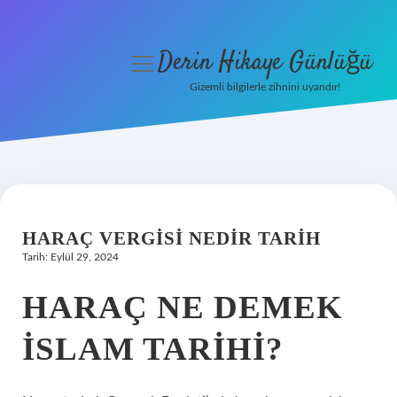
Derin Hikaye Günlüğü
menüyü
aç
Gizemli bilgilerle zihnini uyandır!
Anasayfa
Gizlilik Politikası
Yasal Uyarı
HARAÇ VERGISI NEDIR TARIH
Hakkımızda
Tarih: Eylül 29, 2024
HARAÇ NE DEMEK
ISLAM TARIHI?