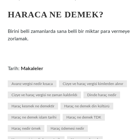
HARACA NE DEMEK?
Birini belli zamanlarda sana belli bir miktar para vermeye
zorlamak.
Tarih:
Makaleler
Avarız vergisi nedir kısaca
Cizye ve haraç vergisi kimlerden alınır
Cizye ve haraç vergisi ne zaman kaldırıldı
Dinde haraç nedir
Haraç kesmek ne demektir
Haraç ne demek din kültürü
Haraç ne demek islam tarihi
Haraç ne demek TDK
Haraç nedir örnek
Haraç ödemesi nedir