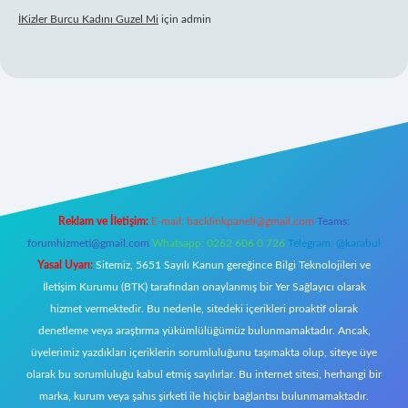
İKizler Burcu Kadını Guzel Mi
için
admin
iriş
Reklam ve İletişim:
E-mail:
backlinkpaneli@gmail.com
Teams:
forumhizmeti@gmail.com
Whatsapp: 0262 606 0 726
Telegram: @karabul
Yasal Uyarı:
Sitemiz, 5651 Sayılı Kanun gereğince Bilgi Teknolojileri ve
İletişim Kurumu (BTK) tarafından onaylanmış bir Yer Sağlayıcı olarak
hizmet vermektedir. Bu nedenle, sitedeki içerikleri proaktif olarak
denetleme veya araştırma yükümlülüğümüz bulunmamaktadır. Ancak,
üyelerimiz yazdıkları içeriklerin sorumluluğunu taşımakta olup, siteye üye
olarak bu sorumluluğu kabul etmiş sayılırlar. Bu internet sitesi, herhangi bir
marka, kurum veya şahıs şirketi ile hiçbir bağlantısı bulunmamaktadır.