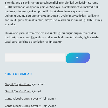
Sitemiz, 5651 Sayılı Kanun gereğince Bilgi Teknolojileri ve İletişim Kurumu
(BTK) tarafından onaylanmış bir Yer Sağlayıcı olarak hizmet vermektedir. Bu
nedenle, sitedeki içerikleri proaktif olarak denetleme veya araştırma
yükümlülüğümüz bulunmamaktadır. Ancak, üyelerimiz yazdıkları içeriklerin
sorumluluğunu taşımakta olup, siteye üye olarak bu sorumluluğu kabul etmiş
sayılırlar.
Hukuka ve yasal düzenlemelere aykırı olduğunu düşündüğünüz içerikleri,
backlinkpanelicomtr@gmail.com
adresine bildirmeniz halinde, ilgili içerikler
yasal süre içerisinde sitemizden kaldırılacaktır.
Arama
SON YORUMLAR
Guy U Çevgân Kimin
için
admin
Guy U Çevgân Kimin
için
Işıl
Çanta Çiçeği Güneşi Sever Mi
için
admin
Çanta Çiçeği Güneşi Sever Mi
için
Aydan