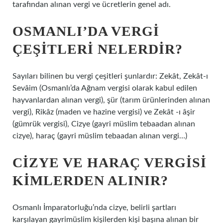
tarafından alınan vergi ve ücretlerin genel adı.
OSMANLI’DA VERGI
ÇEŞITLERI NELERDIR?
Sayıları bilinen bu vergi çeşitleri şunlardır: Zekât, Zekât-ı
Sevâim (Osmanlı’da Ağnam vergisi olarak kabul edilen
hayvanlardan alınan vergi), şür (tarım ürünlerinden alınan
vergi), Rikâz (maden ve hazine vergisi) ve Zekât -ı âşir
(gümrük vergisi), Cizye (gayri müslim tebaadan alınan
cizye), haraç (gayri müslim tebaadan alınan vergi…)
CIZYE VE HARAÇ VERGISI
KIMLERDEN ALINIR?
Osmanlı İmparatorluğu’nda cizye, belirli şartları
karşılayan gayrimüslim kişilerden kişi başına alınan bir