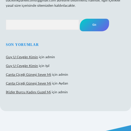
backlinkpanelicomtr@gmail.com
adresine bildirmeniz halinde, ilgili içerikler
yasal süre içerisinde sitemizden kaldırılacaktır.
Arama
SON YORUMLAR
Guy U Çevgân Kimin
için
admin
Guy U Çevgân Kimin
için
Işıl
Çanta Çiçeği Güneşi Sever Mi
için
admin
Çanta Çiçeği Güneşi Sever Mi
için
Aydan
İKizler Burcu Kadını Guzel Mi
için
admin
bet giriş