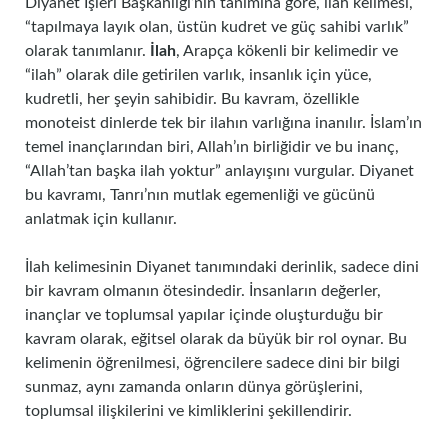
Diyanet İşleri Başkanlığı’nın tanımına göre, ilah kelimesi,
“tapılmaya layık olan, üstün kudret ve güç sahibi varlık”
olarak tanımlanır.
İlah
, Arapça kökenli bir kelimedir ve
“ilah” olarak dile getirilen varlık, insanlık için yüce,
kudretli, her şeyin sahibidir. Bu kavram, özellikle
monoteist dinlerde tek bir ilahın varlığına inanılır. İslam’ın
temel inançlarından biri, Allah’ın birliğidir ve bu inanç,
“Allah’tan başka ilah yoktur” anlayışını vurgular. Diyanet
bu kavramı, Tanrı’nın mutlak egemenliği ve gücünü
anlatmak için kullanır.
İlah kelimesinin Diyanet tanımındaki derinlik, sadece dini
bir kavram olmanın ötesindedir. İnsanların değerler,
inançlar ve toplumsal yapılar içinde oluşturduğu bir
kavram olarak, eğitsel olarak da büyük bir rol oynar. Bu
kelimenin öğrenilmesi, öğrencilere sadece dini bir bilgi
sunmaz, aynı zamanda onların dünya görüşlerini,
toplumsal ilişkilerini ve kimliklerini şekillendirir.