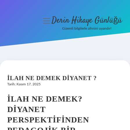
Derin Hikaye Günlüğü
menüyü
aç
Gizemli bilgilerle zihnini uyandır!
Anasayfa
Gizlilik Politikası
Yasal Uyarı
İLAH NE DEMEK DIYANET ?
Hakkımızda
Tarih: Kasım 17, 2025
İLAH NE DEMEK?
DIYANET
PERSPEKTIFINDEN