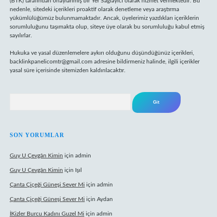
(BTK) tarafından onaylanmış bir Yer Sağlayıcı olarak hizmet vermektedir. Bu
nedenle, sitedeki içerikleri proaktif olarak denetleme veya araştırma
yükümlülüğümüz bulunmamaktadır. Ancak, üyelerimiz yazdıkları içeriklerin
sorumluluğunu taşımakta olup, siteye üye olarak bu sorumluluğu kabul etmiş
sayılırlar.
Hukuka ve yasal düzenlemelere aykırı olduğunu düşündüğünüz içerikleri,
backlinkpanelicomtr@gmail.com
adresine bildirmeniz halinde, ilgili içerikler
yasal süre içerisinde sitemizden kaldırılacaktır.
Arama
SON YORUMLAR
Guy U Çevgân Kimin
için
admin
Guy U Çevgân Kimin
için
Işıl
Çanta Çiçeği Güneşi Sever Mi
için
admin
Çanta Çiçeği Güneşi Sever Mi
için
Aydan
İKizler Burcu Kadını Guzel Mi
için
admin