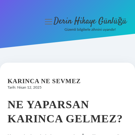
Derin Hikaye Günlüğü
menüyü
aç
Gizemli bilgilerle zihnini uyandır!
Anasayfa
Gizlilik Politikası
Yasal Uyarı
KARINCA NE SEVMEZ
Hakkımızda
Tarih: Nisan 12, 2025
NE YAPARSAN
KARINCA GELMEZ?