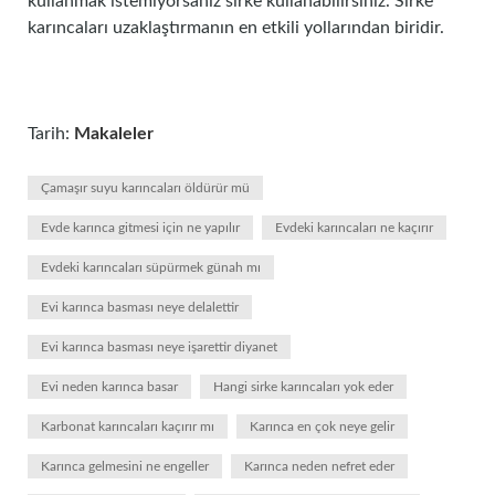
kullanmak istemiyorsanız sirke kullanabilirsiniz. Sirke
karıncaları uzaklaştırmanın en etkili yollarından biridir.
Tarih:
Makaleler
Çamaşır suyu karıncaları öldürür mü
Evde karınca gitmesi için ne yapılır
Evdeki karıncaları ne kaçırır
Evdeki karıncaları süpürmek günah mı
Evi karınca basması neye delalettir
Evi karınca basması neye işarettir diyanet
Evi neden karınca basar
Hangi sirke karıncaları yok eder
Karbonat karıncaları kaçırır mı
Karınca en çok neye gelir
Karınca gelmesini ne engeller
Karınca neden nefret eder