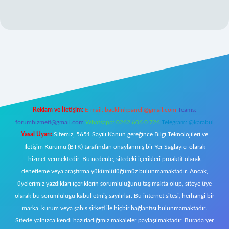
iriş
Reklam ve İletişim:
E-mail:
backlinkpaneli@gmail.com
Teams:
forumhizmeti@gmail.com
Whatsapp: 0262 606 0 726
Telegram: @karabul
Yasal Uyarı:
Sitemiz, 5651 Sayılı Kanun gereğince Bilgi Teknolojileri ve
İletişim Kurumu (BTK) tarafından onaylanmış bir Yer Sağlayıcı olarak
hizmet vermektedir. Bu nedenle, sitedeki içerikleri proaktif olarak
denetleme veya araştırma yükümlülüğümüz bulunmamaktadır. Ancak,
üyelerimiz yazdıkları içeriklerin sorumluluğunu taşımakta olup, siteye üye
olarak bu sorumluluğu kabul etmiş sayılırlar. Bu internet sitesi, herhangi bir
marka, kurum veya şahıs şirketi ile hiçbir bağlantısı bulunmamaktadır.
Sitede yalnızca kendi hazırladığımız makaleler paylaşılmaktadır. Burada yer