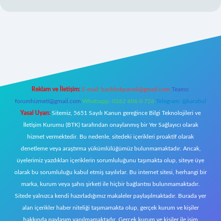
tulipbet giriş
Reklam ve İletişim:
E-mail:
backlinkpaneli@gmail.com
Teams:
forumhizmeti@gmail.com
Whatsapp: 0262 606 0 726
Telegram: @karabul
Yasal Uyarı:
Sitemiz, 5651 Sayılı Kanun gereğince Bilgi Teknolojileri ve
İletişim Kurumu (BTK) tarafından onaylanmış bir Yer Sağlayıcı olarak
hizmet vermektedir. Bu nedenle, sitedeki içerikleri proaktif olarak
denetleme veya araştırma yükümlülüğümüz bulunmamaktadır. Ancak,
üyelerimiz yazdıkları içeriklerin sorumluluğunu taşımakta olup, siteye üye
olarak bu sorumluluğu kabul etmiş sayılırlar. Bu internet sitesi, herhangi bir
marka, kurum veya şahıs şirketi ile hiçbir bağlantısı bulunmamaktadır.
Sitede yalnızca kendi hazırladığımız makaleler paylaşılmaktadır. Burada yer
alan içerikler haber niteliği taşımamakta olup, gerçek kurum ve kişiler
hakkında paylaşım yapılmamaktadır. Gerçek kurum ve kişiler ile isim