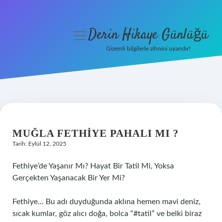
Derin Hikaye Günlüğü
menüyü
aç
Gizemli bilgilerle zihnini uyandır!
Anasayfa
Gizlilik Politikası
Yasal Uyarı
MUĞLA FETHIYE PAHALI MI ?
Hakkımızda
Tarih: Eylül 12, 2025
Fethiye’de Yaşanır Mı? Hayat Bir Tatil Mi, Yoksa
Gerçekten Yaşanacak Bir Yer Mi?
Fethiye… Bu adı duyduğunda aklına hemen mavi deniz,
sıcak kumlar, göz alıcı doğa, bolca “#tatil” ve belki biraz