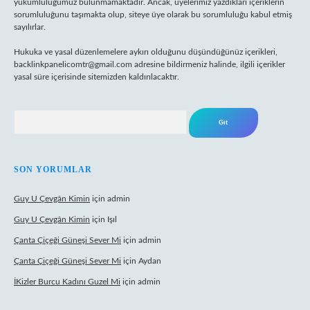
yükümlülüğümüz bulunmamaktadır. Ancak, üyelerimiz yazdıkları içeriklerin
sorumluluğunu taşımakta olup, siteye üye olarak bu sorumluluğu kabul etmiş
sayılırlar.
Hukuka ve yasal düzenlemelere aykırı olduğunu düşündüğünüz içerikleri,
backlinkpanelicomtr@gmail.com
adresine bildirmeniz halinde, ilgili içerikler
yasal süre içerisinde sitemizden kaldırılacaktır.
Arama
SON YORUMLAR
Guy U Çevgân Kimin
için
admin
Guy U Çevgân Kimin
için
Işıl
Çanta Çiçeği Güneşi Sever Mi
için
admin
Çanta Çiçeği Güneşi Sever Mi
için
Aydan
İKizler Burcu Kadını Guzel Mi
için
admin