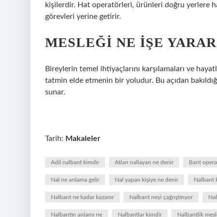
kişilerdir. Hat operatörleri, ürünleri doğru yerlere 
görevleri yerine getirir.
MESLEĞI NE IŞE YARAR
Bireylerin temel ihtiyaçlarını karşılamaları ve haya
tatmin elde etmenin bir yoludur. Bu açıdan bakıldı
sunar.
Tarih:
Makaleler
Adil nalbant kimdir
Atları nallayan ne denir
Bant opera
Nal ne anlama gelir
Nal yapan kişiye ne denir
Nalbant 
Nalbant ne kadar kazanır
Nalbant neyi çağrıştırıyor
Nal
Nalbantın anlamı ne
Nalbantlar kimdir
Nalbantlik mesl