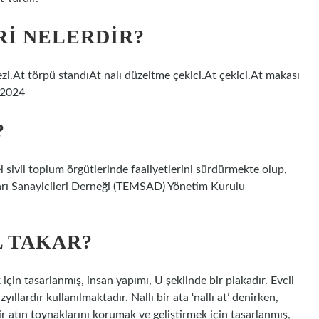
I NELERDIR?
i.At törpü standıAt nalı düzeltme çekici.At çekici.At makası
 2024
?
l sivil toplum örgütlerinde faaliyetlerini sürdürmekte olup,
arı Sanayicileri Derneği (TEMSAD) Yönetim Kurulu
 TAKAR?
 için tasarlanmış, insan yapımı, U şeklinde bir plakadır. Evcil
yıllardır kullanılmaktadır. Nallı bir ata ‘nallı at’ denirken,
, bir atın toynaklarını korumak ve geliştirmek için tasarlanmış,