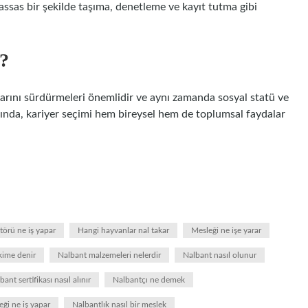
hassas bir şekilde taşıma, denetleme ve kayıt tutma gibi
?
tlarını sürdürmeleri önemlidir ve aynı zamanda sosyal statü ve
ğında, kariyer seçimi hem bireysel hem de toplumsal faydalar
törü ne iş yapar
Hangi hayvanlar nal takar
Mesleği ne işe yarar
kime denir
Nalbant malzemeleri nelerdir
Nalbant nasıl olunur
bant sertifikası nasıl alınır
Nalbantçı ne demek
eği ne iş yapar
Nalbantlık nasıl bir meslek