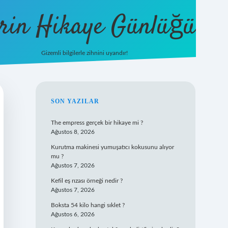
rin Hikaye Günlüğü
Gizemli bilgilerle zihnini uyandır!
tulipbet giri
SIDEBAR
SON YAZILAR
The empress gerçek bir hikaye mi ?
Ağustos 8, 2026
Kurutma makinesi yumuşatıcı kokusunu alıyor
mu ?
Ağustos 7, 2026
Kefil eş rızası örneği nedir ?
Ağustos 7, 2026
Boksta 54 kilo hangi sıklet ?
Ağustos 6, 2026