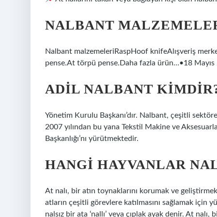
NALBANT MALZEMELER
Nalbant malzemeleriRaspHoof knifeAlışveriş merkez
pense.At törpü pense.Daha fazla ürün…•18 Mayıs
ADIL NALBANT KIMDIR
Yönetim Kurulu Başkanı’dır. Nalbant, çeşitli sektöre
2007 yılından bu yana Tekstil Makine ve Aksesuarl
Başkanlığı’nı yürütmektedir.
HANGI HAYVANLAR NAL
At nalı, bir atın toynaklarını korumak ve geliştirmek
atların çeşitli görevlere katılmasını sağlamak için yüz
nalsız bir ata ‘nallı’ veya çıplak ayak denir. At nalı