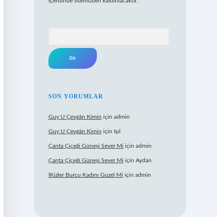
içerisinde sitemizden kaldırılacaktır.
Arama
SON YORUMLAR
Guy U Çevgân Kimin
için
admin
Guy U Çevgân Kimin
için
Işıl
Çanta Çiçeği Güneşi Sever Mi
için
admin
Çanta Çiçeği Güneşi Sever Mi
için
Aydan
İKizler Burcu Kadını Guzel Mi
için
admin