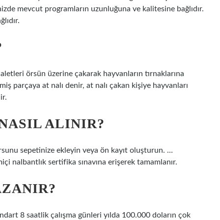
izde mevcut programların uzunluğuna ve kalitesine bağlıdır.
lıdır.
?
aletleri örsün üzerine çakarak hayvanların tırnaklarına
nmiş parçaya at nalı denir, at nalı çakan kişiye hayvanları
ir.
NASIL ALINIR?
kursunu sepetinize ekleyin veya ön kayıt oluşturun. …
miçi nalbantlık sertifika sınavına erişerek tamamlanır.
AZANIR?
dart 8 saatlik çalışma günleri yılda 100.000 doların çok