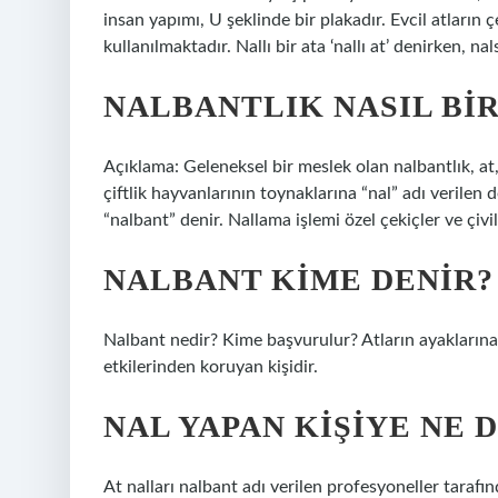
insan yapımı, U şeklinde bir plakadır. Evcil atların ç
kullanılmaktadır. Nallı bir ata ‘nallı at’ denirken, nal
NALBANTLIK NASIL BI
Açıklama: Geleneksel bir meslek olan nalbantlık, at,
çiftlik hayvanlarının toynaklarına “nal” adı verilen 
“nalbant” denir. Nallama işlemi özel çekiçler ve çivile
NALBANT KIME DENIR?
Nalbant nedir? Kime başvurulur? Atların ayaklarına 
etkilerinden koruyan kişidir.
NAL YAPAN KIŞIYE NE 
At nalları nalbant adı verilen profesyoneller tarafın