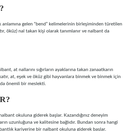
?
 anlamına gelen “bend” kelimelerinin birleşiminden türetilen
tır, öküz) nal takan kişi olarak tanımlanır ve nalbant da
bant, at nallarını sığırların ayaklarına takan zanaatkarın
, katır, at, eşek ve öküz gibi hayvanlara binmek ve binmek için
rda önemli bir meslekti.
R?
r nalbant okuluna giderek başlar. Kazandığınız deneyim
rın uzunluğuna ve kalitesine bağlıdır. Bundan sonra hangi
lbantlık kariyerine bir nalbant okuluna giderek başlar.