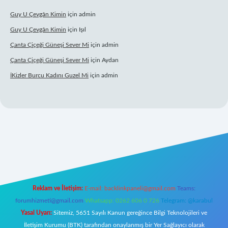
Guy U Çevgân Kimin
için
admin
Guy U Çevgân Kimin
için
Işıl
Çanta Çiçeği Güneşi Sever Mi
için
admin
Çanta Çiçeği Güneşi Sever Mi
için
Aydan
İKizler Burcu Kadını Guzel Mi
için
admin
iriş
Reklam ve İletişim:
E-mail:
backlinkpaneli@gmail.com
Teams:
forumhizmeti@gmail.com
Whatsapp: 0262 606 0 726
Telegram: @karabul
Yasal Uyarı:
Sitemiz, 5651 Sayılı Kanun gereğince Bilgi Teknolojileri ve
İletişim Kurumu (BTK) tarafından onaylanmış bir Yer Sağlayıcı olarak