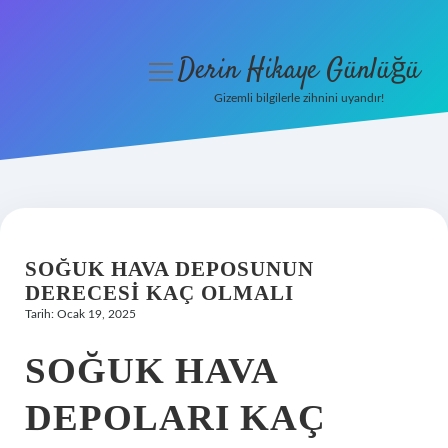
Derin Hikaye Günlüğü
menüyü
aç
Gizemli bilgilerle zihnini uyandır!
Anasayfa
Gizlilik Politikası
Yasal Uyarı
SOĞUK HAVA DEPOSUNUN
Hakkımızda
DERECESI KAÇ OLMALI
Tarih: Ocak 19, 2025
SOĞUK HAVA
DEPOLARI KAÇ