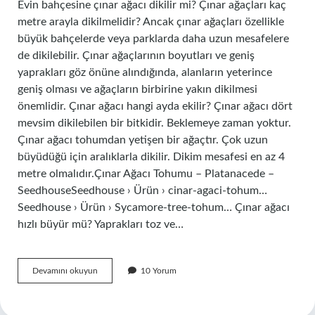
Evin bahçesine çınar ağacı dikilir mi? Çınar ağaçları kaç
metre arayla dikilmelidir? Ancak çınar ağaçları özellikle
büyük bahçelerde veya parklarda daha uzun mesafelere
de dikilebilir. Çınar ağaçlarının boyutları ve geniş
yaprakları göz önüne alındığında, alanların yeterince
geniş olması ve ağaçların birbirine yakın dikilmesi
önemlidir. Çınar ağacı hangi ayda ekilir? Çınar ağacı dört
mevsim dikilebilen bir bitkidir. Beklemeye zaman yoktur.
Çınar ağacı tohumdan yetişen bir ağaçtır. Çok uzun
büyüdüğü için aralıklarla dikilir. Dikim mesafesi en az 4
metre olmalıdır.Çınar Ağacı Tohumu – Platanacede –
SeedhouseSeedhouse › Ürün › cinar-agaci-tohum…
Seedhouse › Ürün › Sycamore-tree-tohum… Çınar ağacı
hızlı büyür mü? Yaprakları toz ve…
Bahçeye
Devamını okuyun
10 Yorum
Çınar
Ağacı
Dikilir