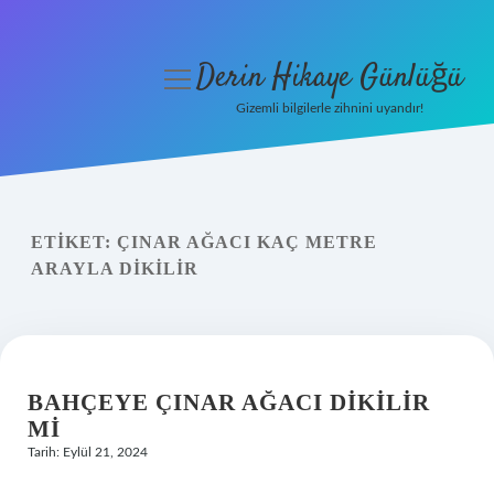
Derin Hikaye Günlüğü
menüyü
aç
Gizemli bilgilerle zihnini uyandır!
Anasayfa
Gizlilik Politikası
ETIKET:
ÇINAR AĞACI KAÇ METRE
Yasal Uyarı
ARAYLA DIKILIR
Hakkımızda
BAHÇEYE ÇINAR AĞACI DIKILIR
MI
Tarih: Eylül 21, 2024