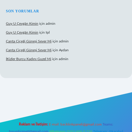
SON YORUMLAR
Guy U Çevgân Kimin
için
admin
Guy U Çevgân Kimin
için
Işıl
Çanta Çiçeği Güneşi Sever Mi
için
admin
Çanta Çiçeği Güneşi Sever Mi
için
Aydan
İKizler Burcu Kadını Guzel Mi
için
admin
bet giriş
Reklam ve İletişim:
E-mail:
backlinkpaneli@gmail.com
Teams:
forumhizmeti@gmail.com
Whatsapp: 0262 606 0 726
Telegram: @karabul