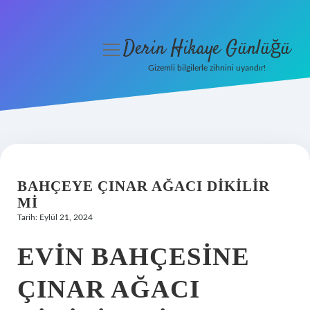
Derin Hikaye Günlüğü
menüyü
aç
Gizemli bilgilerle zihnini uyandır!
Anasayfa
Gizlilik Politikası
Yasal Uyarı
BAHÇEYE ÇINAR AĞACI DIKILIR
Hakkımızda
MI
Tarih: Eylül 21, 2024
EVIN BAHÇESINE
ÇINAR AĞACI