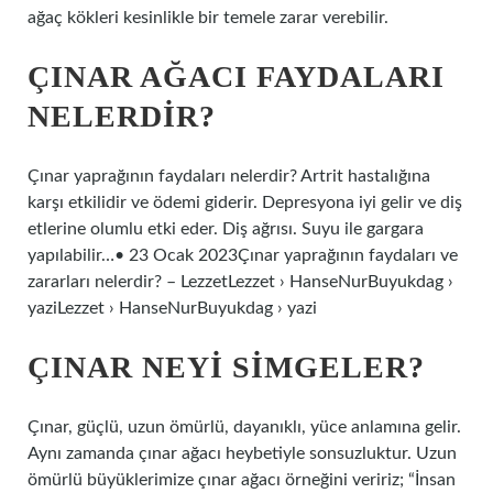
ağaç kökleri kesinlikle bir temele zarar verebilir.
ÇINAR AĞACI FAYDALARI
NELERDIR?
Çınar yaprağının faydaları nelerdir? Artrit hastalığına
karşı etkilidir ve ödemi giderir. Depresyona iyi gelir ve diş
etlerine olumlu etki eder. Diş ağrısı. Suyu ile gargara
yapılabilir…• 23 Ocak 2023Çınar yaprağının faydaları ve
zararları nelerdir? – LezzetLezzet › HanseNurBuyukdag ›
yaziLezzet › HanseNurBuyukdag › yazi
ÇINAR NEYI SIMGELER?
Çınar, güçlü, uzun ömürlü, dayanıklı, yüce anlamına gelir.
Aynı zamanda çınar ağacı heybetiyle sonsuzluktur. Uzun
ömürlü büyüklerimize çınar ağacı örneğini veririz; “İnsan