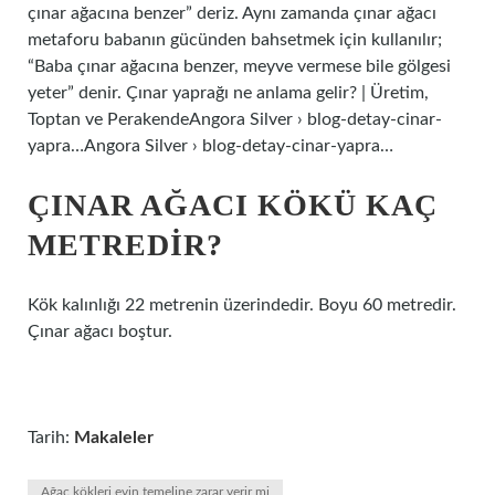
çınar ağacına benzer” deriz. Aynı zamanda çınar ağacı
metaforu babanın gücünden bahsetmek için kullanılır;
“Baba çınar ağacına benzer, meyve vermese bile gölgesi
yeter” denir. Çınar yaprağı ne anlama gelir? | Üretim,
Toptan ve PerakendeAngora Silver › blog-detay-cinar-
yapra…Angora Silver › blog-detay-cinar-yapra…
ÇINAR AĞACI KÖKÜ KAÇ
METREDIR?
Kök kalınlığı 22 metrenin üzerindedir. Boyu 60 metredir.
Çınar ağacı boştur.
Tarih:
Makaleler
Ağaç kökleri evin temeline zarar verir mi