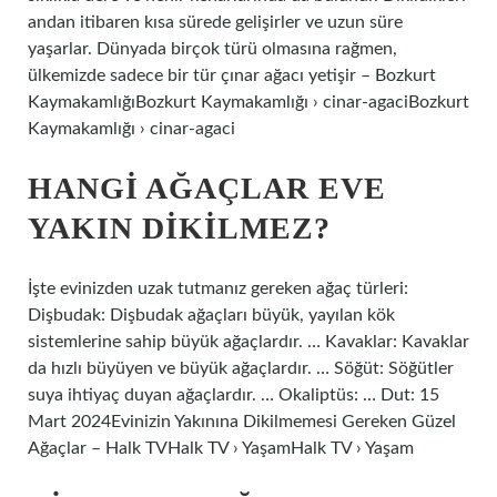
andan itibaren kısa sürede gelişirler ve uzun süre
yaşarlar. Dünyada birçok türü olmasına rağmen,
ülkemizde sadece bir tür çınar ağacı yetişir – Bozkurt
KaymakamlığıBozkurt Kaymakamlığı › cinar-agaciBozkurt
Kaymakamlığı › cinar-agaci
HANGI AĞAÇLAR EVE
YAKIN DIKILMEZ?
İşte evinizden uzak tutmanız gereken ağaç türleri:
Dişbudak: Dişbudak ağaçları büyük, yayılan kök
sistemlerine sahip büyük ağaçlardır. … Kavaklar: Kavaklar
da hızlı büyüyen ve büyük ağaçlardır. … Söğüt: Söğütler
suya ihtiyaç duyan ağaçlardır. … Okaliptüs: … Dut: 15
Mart 2024Evinizin Yakınına Dikilmemesi Gereken Güzel
Ağaçlar – Halk TVHalk TV › YaşamHalk TV › Yaşam