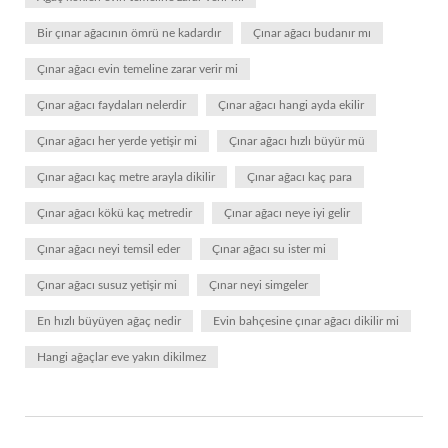
Bir çınar ağacının ömrü ne kadardır
Çınar ağacı budanır mı
Çınar ağacı evin temeline zarar verir mi
Çınar ağacı faydaları nelerdir
Çınar ağacı hangi ayda ekilir
Çınar ağacı her yerde yetişir mi
Çınar ağacı hızlı büyür mü
Çınar ağacı kaç metre arayla dikilir
Çınar ağacı kaç para
Çınar ağacı kökü kaç metredir
Çınar ağacı neye iyi gelir
Çınar ağacı neyi temsil eder
Çınar ağacı su ister mi
Çınar ağacı susuz yetişir mi
Çınar neyi simgeler
En hızlı büyüyen ağaç nedir
Evin bahçesine çınar ağacı dikilir mi
Hangi ağaçlar eve yakın dikilmez