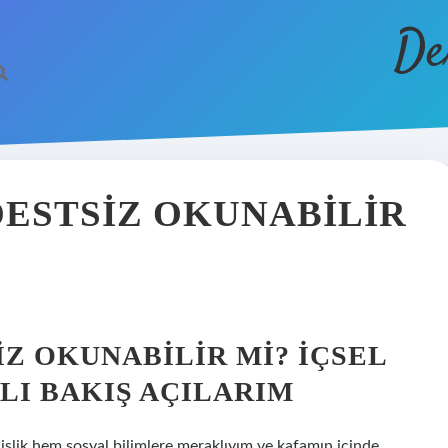
De
DESTSIZ OKUNABILIR
Z OKUNABILIR MI? İÇSEL
LI BAKIŞ AÇILARIM
lik hem sosyal bilimlere meraklıyım ve kafamın içinde