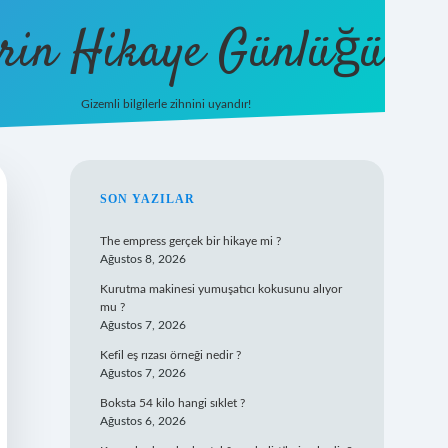
rin Hikaye Günlüğü
Gizemli bilgilerle zihnini uyandır!
tulipbet giriş
SIDEBAR
SON YAZILAR
The empress gerçek bir hikaye mi ?
Ağustos 8, 2026
Kurutma makinesi yumuşatıcı kokusunu alıyor
mu ?
Ağustos 7, 2026
Kefil eş rızası örneği nedir ?
Ağustos 7, 2026
Boksta 54 kilo hangi sıklet ?
Ağustos 6, 2026