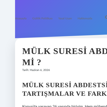
Anasayfa
Gizlilik Politikası
Yasal Uyarı
Hakkımızda
MÜLK SURESI AB
MI ?
Tarih: Haziran 6, 2026
MÜLK SURESI ABDESTSI
TARTIŞMALAR VE FARK
Konya’da yaşayan 26 yaşında biriyim. Hem mühendis