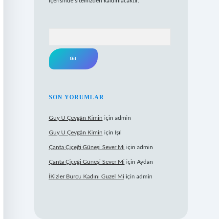
içerisinde sitemizden kaldırılacaktır.
Arama
SON YORUMLAR
Guy U Çevgân Kimin
için
admin
Guy U Çevgân Kimin
için
Işıl
Çanta Çiçeği Güneşi Sever Mi
için
admin
Çanta Çiçeği Güneşi Sever Mi
için
Aydan
İKizler Burcu Kadını Guzel Mi
için
admin