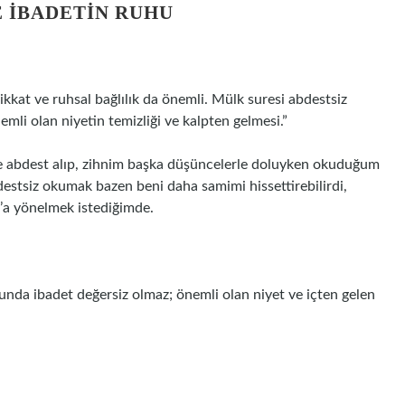
VE IBADETIN RUHU
dikkat ve ruhsal bağlılık da önemli. Mülk suresi abdestsiz
emli olan niyetin temizliği ve kalpten gelmesi.”
e abdest alıp, zihnim başka düşüncelerle doluyken okuduğum
estsiz okumak bazen beni daha samimi hissettirebilirdi,
’a yönelmek istediğimde.
ğunda ibadet değersiz olmaz; önemli olan niyet ve içten gelen