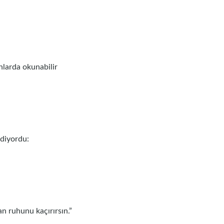
larda okunabilir
 diyordu:
n ruhunu kaçırırsın.”