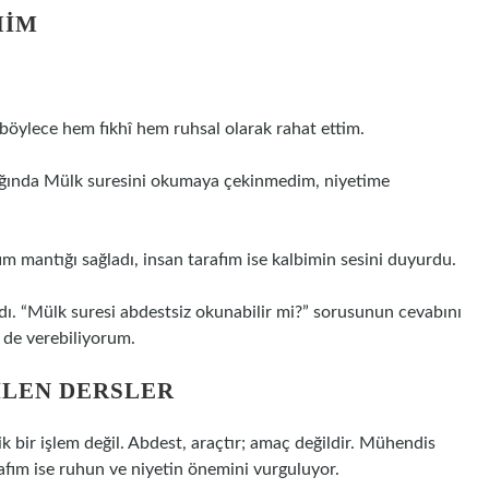
MIM
öylece hem fıkhî hem ruhsal olarak rahat ettim.
ığında Mülk suresini okumaya çekinmedim, niyetime
ım mantığı sağladı, insan tarafım ise kalbimin sesini duyurdu.
ı. “Mülk suresi abdestsiz okunabilir mi?” sorusunun cevabını
 de verebiliyorum.
ILEN DERSLER
 bir işlem değil. Abdest, araçtır; amaç değildir. Mühendis
arafım ise ruhun ve niyetin önemini vurguluyor.