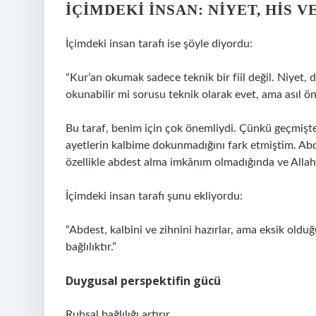
İÇIMDEKI INSAN: NIYET, HIS 
İçimdeki insan tarafı ise şöyle diyordu:
“Kur’an okumak sadece teknik bir fiil değil. Niyet, 
okunabilir mi sorusu teknik olarak evet, ama asıl ön
Bu taraf, benim için çok önemliydi. Çünkü geçmişt
ayetlerin kalbime dokunmadığını fark etmiştim. Abd
özellikle abdest alma imkânım olmadığında ve Allah
İçimdeki insan tarafı şunu ekliyordu:
“Abdest, kalbini ve zihnini hazırlar, ama eksik oldu
bağlılıktır.”
Duygusal perspektifin gücü
Ruhsal bağlılığı artırır