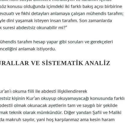
 söz konusu olduğunda içimdeki iki farklı bakış açısı birbirine
 mevzuatı ve fıkhi detayları anlamaya çalışan mühendis tarafım;
yle dini yaşamak isteyen insan tarafım. Son zamanlarda
 suresi abdestsiz okunabilir mi?”
ühendis tarafım hesap yapar gibi soruları ve gerekçeleri
önceliğini anlamak istiyordu.
URALLAR VE SISTEMATIK ANALIZ
an’ı okuma fiili ile abdesti ilişkilendirerek
bdestsiz kişinin Kur’an okuyup okuyamayacağı konusunda farklı
estli olmak okunacak ayetlerin tam ve saygılı bir şekilde
kumak teknik olarak mümkündür. Diğer yandan Şafii ve Maliki
a makruh sayılır, yani hoş karşılanmaz ama kesin haram