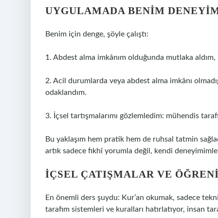
UYGULAMADA BENIM DENEYI
Benim için denge, şöyle çalıştı:
1. Abdest alma imkânım olduğunda mutlaka aldım, b
2. Acil durumlarda veya abdest alma imkânı olmad
odaklandım.
3. İçsel tartışmalarımı gözlemledim: mühendis taraf
Bu yaklaşım hem pratik hem de ruhsal tatmin sağlad
artık sadece fıkhî yorumla değil, kendi deneyimimle
İÇSEL ÇATIŞMALAR VE ÖĞREN
En önemli ders şuydu: Kur’an okumak, sadece teknik
tarafım sistemleri ve kuralları hatırlatıyor, insan t