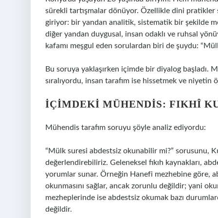
sürekli tartışmalar dönüyor. Özellikle dini pratikler
giriyor: bir yandan analitik, sistematik bir şekilde
diğer yandan duygusal, insan odaklı ve ruhsal yönü
kafamı meşgul eden sorulardan biri de şuydu: “Mülk
Bu soruya yaklaşırken içimde bir diyalog başladı. M
sıralıyordu, insan tarafım ise hissetmek ve niyetin 
İÇIMDEKI MÜHENDIS: FIKHÎ K
Mühendis tarafım soruyu şöyle analiz ediyordu:
“Mülk suresi abdestsiz okunabilir mi?” sorusunu, Kur’
değerlendirebiliriz. Geleneksel fıkıh kaynakları, a
yorumlar sunar. Örneğin Hanefi mezhebine göre, abd
okunmasını sağlar, ancak zorunlu değildir; yani o
mezheplerinde ise abdestsiz okumak bazı durumlard
değildir.